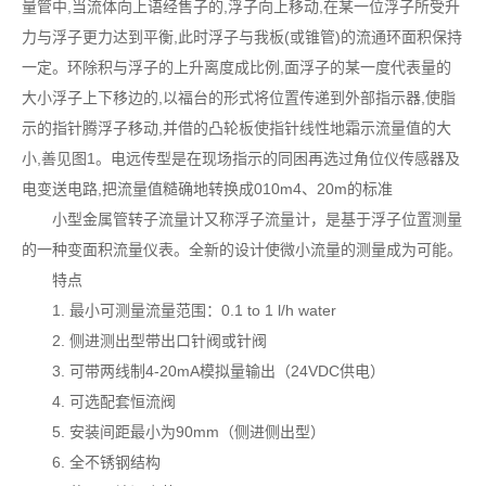
量管中,当流体向上语经售子的,浮子向上移动,在某一位浮子所受升
力与浮子更力达到平衡,此时浮子与我板(或锥管)的流通环面积保持
一定。环除积与浮子的上升离度成比例,面浮子的某一度代表量的
大小浮子上下移边的,以福台的形式将位置传递到外部指示器,使脂
示的指针腾浮子移动,并借的凸轮板使指针线性地霜示流量值的大
小,善见图1。电远传型是在现场指示的同困再选过角位仪传感器及
电变送电路,把流量值糙确地转换成010m4、20m的标准
小型金属管转子流量计又称浮子流量计，是基于浮子位置测量
的一种变面积流量仪表。全新的设计使微小流量的测量成为可能。
特点
1. 最小可测量流量范围：0.1 to 1 l/h water
2. 侧进测出型带出口针阀或针阀
3. 可带两线制4-20mA模拟量输出（24VDC供电）
4. 可选配套恒流阀
5. 安装间距最小为90mm（侧进侧出型）
6. 全不锈钢结构