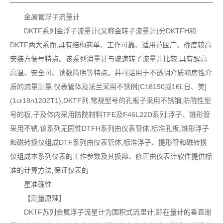
金属管浮子流量计
DKTF系列金浮子流量计(又称金转子流量计)分DKTFH和
DKTF两大系而,具有结构商单、工作可靠、适用范围广、确度较高
安装方便号特点。该系列消量计与玻速转子流量计比较,具有醒高
高温、安全可、读数简明等特点。并可话用于不透明介质和房性介
质的流量测量,仪表管体及法兰采用不锈例(C18190或16L日、美]
(1cr18n1202T1),DKTF列:常规型号的孔板子采用不锈钢,防院性型
号的板,子及体内采用防院材料TFE及F46L22D系列:浮子、锥形管
采用不锈,该系列无园性DTFH系列由仪表管体,标准孔板,锥形浮子
和磁转换仪组成DTF系列由仪表管体,标准浮子、提形管和磁转换
仪组成本系列仪表的工作参数及其换辩、修正由仪表计软件提供标
准的计算方法,保证仅表的
星准确性
【测量原理】
DKTF苏列会属浮子流星计为国积式流里计,即在量计的垂直谢